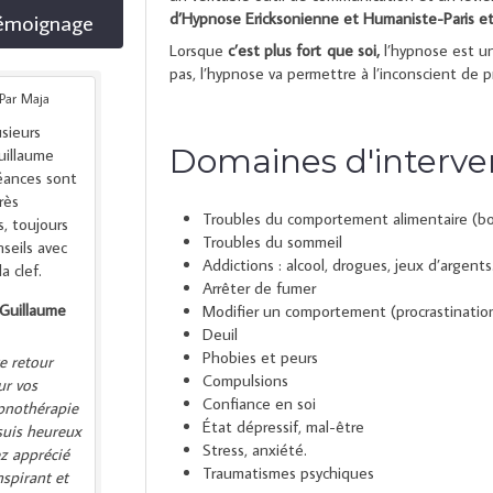
témoignage
d’Hypnose Ericksonienne et Humaniste-Paris e
Lorsque
c’est plus fort que soi,
l’hypnose est un
pas, l’hypnose va permettre à l’inconscient de pr
Par Maja
usieurs
Domaines d'interve
uillaume
éances sont
rès
Troubles du comportement alimentaire (bo
s, toujours
Troubles du sommeil
nseils avec
Addictions : alcool, drogues, jeux d’argent
a clef.
Arrêter de fumer
Guillaume
Modifier un comportement (procrastinatio
Deuil
Phobies et peurs
e retour
Compulsions
ur vos
Confiance en soi
pnothérapie
État dépressif, mal-être
 suis heureux
Stress, anxiété.
z apprécié
Traumatismes psychiques
nspirant et