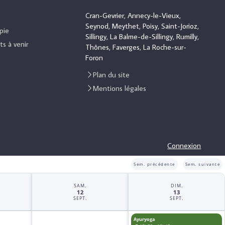
Cran-Gevrier, Annecy-le-Vieux,
Seynod, Meythet, Poisy, Saint-Jorioz,
pie
Sillingy, La Balme-de-Sillingy, Rumilly,
s à venir
Thônes, Faverges, La Roche-sur-
Foron
Plan du site
Mentions légales
Connexion
Sem. précédente
Sem. suivante
SAM.
DIM.
12
13
SEPT.
SEPT.
Ayuryoga