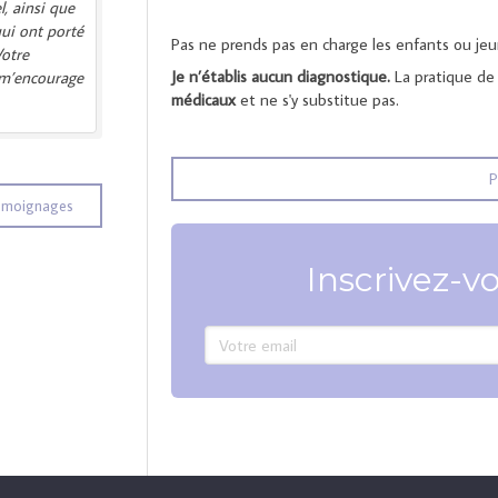
l, ainsi que
qui ont porté
Pas ne prends pas en charge les enfants ou je
Votre
Je n’établis aucun diagnostique.
La pratique de
m’encourage
médicaux
et ne s'y substitue pas.
P
témoignages
Inscrivez-vo
Votre email