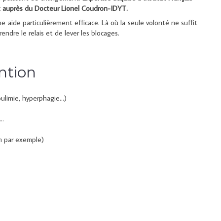
t auprès du Docteur Lionel Coudron-IDYT.
e aide particulièrement efficace. L
à où la seule volonté ne suffit
endre le relais et de lever les blocages.
ntion
ulimie, hyperphagie…)
s…
n par exemple)