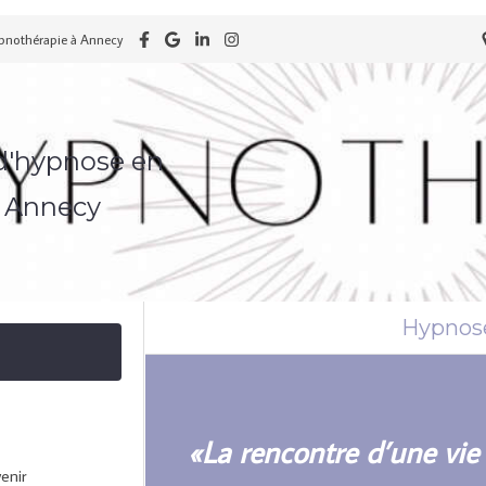
pnothérapie à Annecy
d'hypnose en
à Annecy
Hypnose
«La rencontre d’une vie n
enir