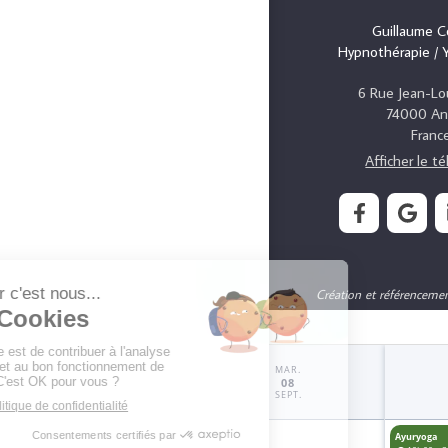
Guillaume 
Hypnothérapie / 
6 Rue Jean-Lou
74000
An
Franc
Afficher le t
Création et référenceme
LUN.
MAR.
07
08
SEPT.
SEPT.
Ayuryoga
Ayuryoga