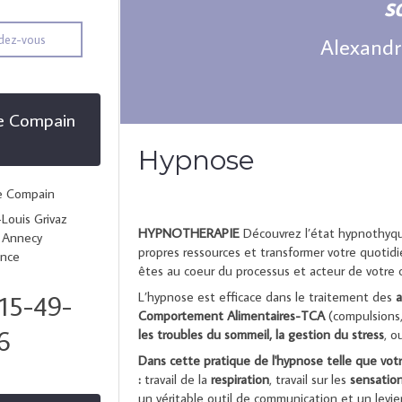
s
dez-vous
Alexandr
e Compain
Hypnose
e Compain
Louis Grivaz
HYPNOTHERAPIE
Découvrez l’état hypnothyque
Annecy
propres ressources et transformer votre quotid
ance
êtes au coeur du processus et acteur de votre
15-49-
L’hypnose est efficace dans le traitement des
a
Comportement Alimentaires-TCA
(compulsions,
6
les troubles du sommeil, la gestion du stress
, o
Dans cette pratique de l'hypnose telle que votre
:
travail de la
respiration
, travail sur les
sensation
un véritable outil de communication et un lev