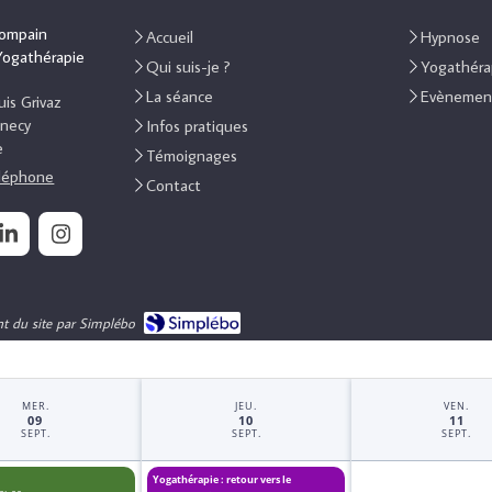
Compain
Accueil
Hypnose
Yogathérapie
Qui suis-je ?
Yogathéra
La séance
Evènement
is Grivaz
necy
Infos pratiques
e
Témoignages
éléphone
Contact
nt du site par Simplébo
MER.
JEU.
VEN.
09
10
11
SEPT.
SEPT.
SEPT.
Yogathérapie : retour vers le