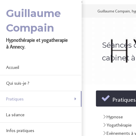
height="0" width="0" style="display:none;visibility:hidden">
Guillaume
Guillaume Compain, hy
Compain
Hypnothérapie et yogatherapie
Séances 
à Annecy.
cabinet 
Accueil
Qui suis-je ?
Pratiques
Pratiques
La séance
Hypnose
Yogathérapie
Infos pratiques
Evènements à v