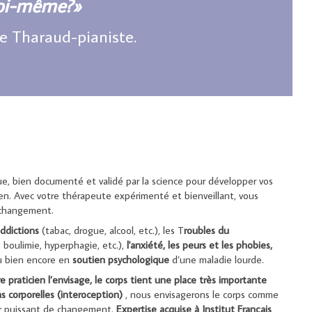
oi-même?»
e Tharaud-pianiste.
, bien documenté et validé par la science pour développer vos
ien. Avec votre thérapeute expérimenté et bienveillant, vous
 changement.
ddictions
(tabac, drogue, alcool, etc.), les T
roubles du
 boulimie, hyperphagie, etc.),
l'anxiété, les peurs et les phobies,
u bien encore en
soutien psychologique
d’une maladie lourde.
 praticien l’envisage, le corps tient une place très importante
s corporelles (interoception)
, nous envisagerons le corps comme
ier puissant de changement.
Expertise acquise à Institut Français